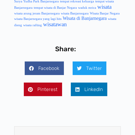
Surya Yudha Park Banjarnegara
tempat rekreasi keluarga
tempat wisata
wisata
Banjarnegara
tempat wisata di Banjar Negara
waduk mrica
wisata arung jeram Banjarnegara
wisata Banjarnegara
Wisata Banjar Negara
Wisata di Banjarnegara
wisata Banjarnegara yang lagi hits
wisata
wisatawan
dieng
wisata rafting
Share:
Facebook
Twitter
Pinterest
LinkedIn