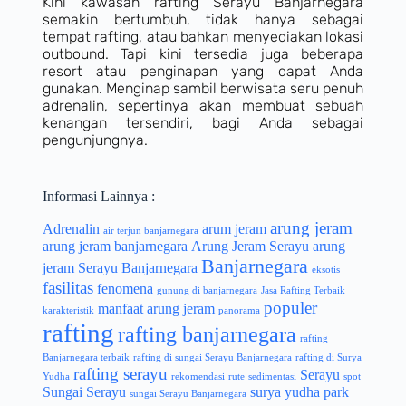
Kini kawasan rafting Serayu Banjarnegara
semakin bertumbuh, tidak hanya sebagai
tempat rafting, atau bahkan menyediakan lokasi
outbound. Tapi kini tersedia juga beberapa
resort atau penginapan yang dapat Anda
gunakan. Menginap sambil berwisata seru penuh
adrenalin, sepertinya akan membuat sebuah
kenangan tersendiri, bagi Anda sebagai
pengunjungnya.
Informasi Lainnya :
arung jeram
Adrenalin
arum jeram
air terjun banjarnegara
arung jeram banjarnegara
Arung Jeram Serayu
arung
Banjarnegara
jeram Serayu Banjarnegara
eksotis
fasilitas
fenomena
gunung di banjarnegara
Jasa Rafting Terbaik
populer
manfaat arung jeram
karakteristik
panorama
rafting
rafting banjarnegara
rafting
Banjarnegara terbaik
rafting di sungai Serayu Banjarnegara
rafting di Surya
rafting serayu
Serayu
Yudha
rekomendasi
rute
sedimentasi
spot
Sungai Serayu
surya yudha park
sungai Serayu Banjarnegara