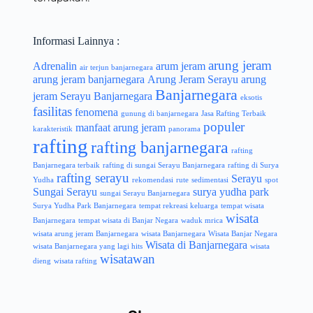
Informasi Lainnya :
arung jeram
Adrenalin
arum jeram
air terjun banjarnegara
arung jeram banjarnegara
Arung Jeram Serayu
arung
Banjarnegara
jeram Serayu Banjarnegara
eksotis
fasilitas
fenomena
gunung di banjarnegara
Jasa Rafting Terbaik
populer
manfaat arung jeram
karakteristik
panorama
rafting
rafting banjarnegara
rafting
Banjarnegara terbaik
rafting di sungai Serayu Banjarnegara
rafting di Surya
rafting serayu
Serayu
Yudha
rekomendasi
rute
sedimentasi
spot
Sungai Serayu
surya yudha park
sungai Serayu Banjarnegara
Surya Yudha Park Banjarnegara
tempat rekreasi keluarga
tempat wisata
wisata
Banjarnegara
tempat wisata di Banjar Negara
waduk mrica
wisata arung jeram Banjarnegara
wisata Banjarnegara
Wisata Banjar Negara
Wisata di Banjarnegara
wisata Banjarnegara yang lagi hits
wisata
wisatawan
dieng
wisata rafting